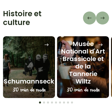
Histoire et
culture
Musée
National d'Art
Brassicole et
de la
Tannerie
Schumannseck
Wiltz
30 min de route
30 min de route