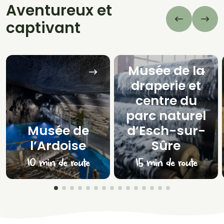
Aventureux et
captivant
Musée de la
draperie et
centre du
parc naturel
Musée de
d’Esch-sur-
l’Ardoise
Sûre
10 min de route
15 min de route