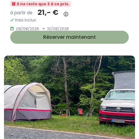
Il ne reste que 3 à ce prix.
21,- €
à partir de
Résumé des prix
frais inclus
09/08/2026
10/08/2026
Réserver maintenant