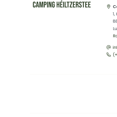
C
1,
8
L
R
in
(