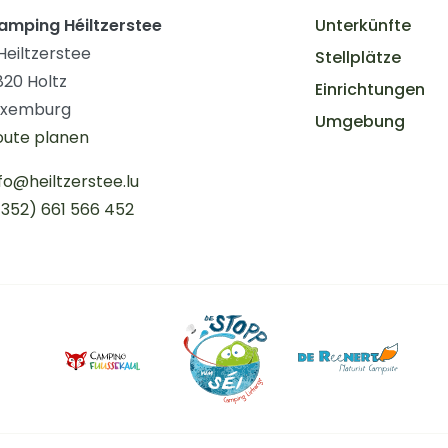
amping Héiltzerstee
Unterkünfte
 Heiltzerstee
Stellplätze
820 Holtz
Einrichtungen
uxemburg
Umgebung
oute planen
fo@heiltzerstee.lu
+352) 661 566 452